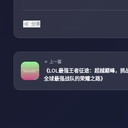
分享
上一篇
《LOL最强王者征途：超越巅峰，挑
全球最强战队的荣耀之路》