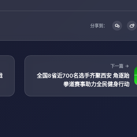
分享到：
下一篇
战
全国8省近700名选手齐聚西安 角逐跆
拳道赛事助力全民健身行动