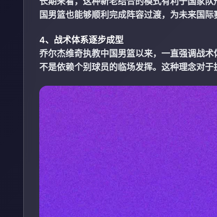
长期来看，这种新老结合的模式有利于国家队
国男篮也能够顺利完成阵容过渡，为未来国际
4、战术体系逐步成型
乔尔杰维奇执教中国男篮以来，一直强调战术
不是依赖个别球员的临场发挥。这种理念对于