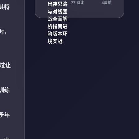
解析指南进阶版本环
77 阅读
4周前
其特
境实战
时，
过让
训练
予年