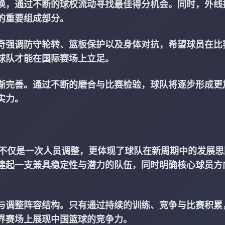
换，通过不断的球权流动寻找最佳得分机会。同时，外线
的重要组成部分。
奇强调防守轮转、篮板保护以及身体对抗，希望球员在比
球队才能在国际赛场上立足。
渐完善。通过不断的磨合与比赛检验，球队将逐步形成更
实力。
单不仅是一次人员调整，更体现了球队在新周期中的发展思
建起一支兼具稳定性与潜力的队伍，同时明确核心球员方
与调整阵容结构。只有通过持续的训练、竞争与比赛积累
界赛场上展现中国篮球的竞争力。