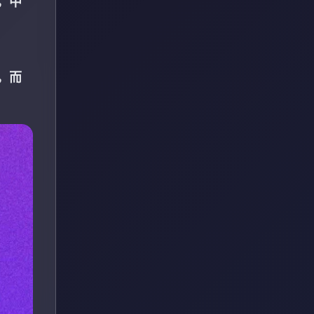
，中
，而