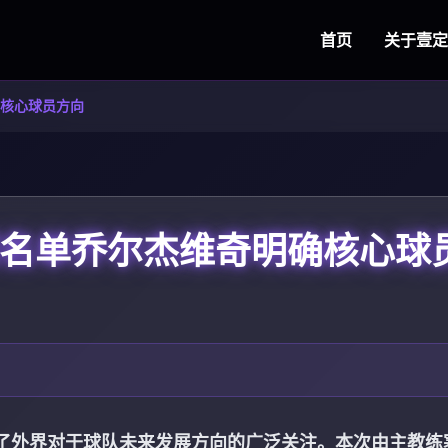
首页
关于
壹定
确核心球员方向
训名单乔尔杰维奇明确核心球
了外界对于球队未来发展方向的广泛关注。本次由主教练