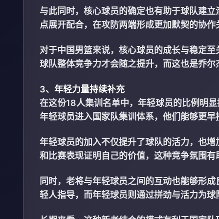
与此同时，核心球员的确定也有助于球队建立
点展开配合，在攻防两端形成更加默契的协作
对于中国男篮来说，核心球员的成长与稳定至
球队整体竞争力才会随之提升，而这也是乔尔
3、年轻力量持续补充
在这份18人集训名单中，年轻球员的比例明
年轻球员进入国家队集训体系，他们能够更早
年轻球员的加入不仅提升了球队的活力，也增
和比赛表现证明自己的价值，这种竞争氛围有
同时，老将与年轻球员之间的互动也能够形成
轻人指导，而年轻球员则通过拼劲与活力为球