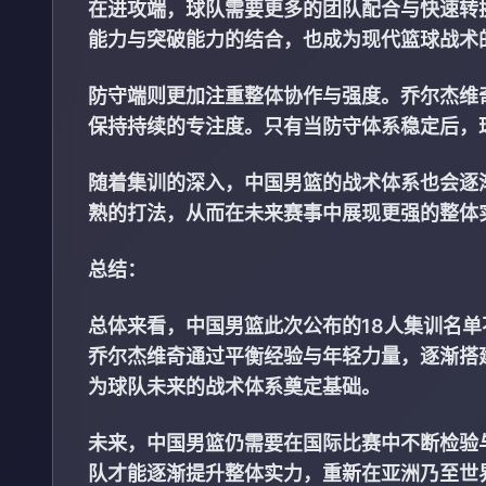
在进攻端，球队需要更多的团队配合与快速转
能力与突破能力的结合，也成为现代篮球战术
防守端则更加注重整体协作与强度。乔尔杰维
保持持续的专注度。只有当防守体系稳定后，
随着集训的深入，中国男篮的战术体系也会逐
熟的打法，从而在未来赛事中展现更强的整体
总结：
总体来看，中国男篮此次公布的18人集训名
乔尔杰维奇通过平衡经验与年轻力量，逐渐搭
为球队未来的战术体系奠定基础。
未来，中国男篮仍需要在国际比赛中不断检验
队才能逐渐提升整体实力，重新在亚洲乃至世