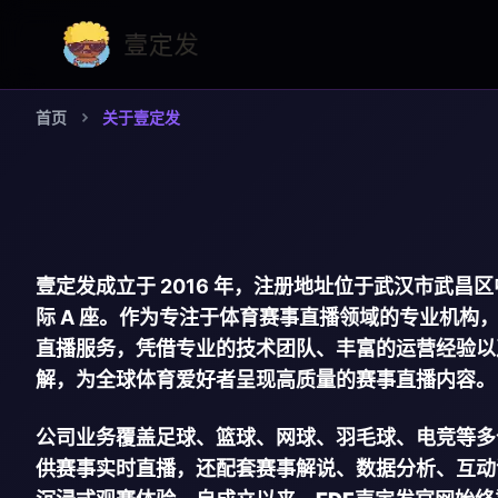
首页
关于
壹定发
壹定发
成立于 2016 年，注册地址位于武汉市武昌区
际 A 座。作为专注于体育赛事直播领域的专业机构
直播服务，凭借专业的技术团队、丰富的运营经验以
解，为全球体育爱好者呈现高质量的赛事直播内容。
公司业务覆盖足球、篮球、网球、羽毛球、电竞等多
供赛事实时直播，还配套赛事解说、数据分析、互动