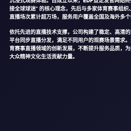
沉浸式观赛体验。自成立以来，
EDF壴定发官网
始终
接全球球迷” 的核心理念，先后与多家体育赛事组织
直播场次累计超万场，服务用户覆盖全国及海外多个
依托先进的直播技术支撑，公司构建了稳定、高清的
平台同步直播分发，满足不同用户的观赛场景需求。
育赛事直播领域的创新发展，不断提升服务品质，为
大众精神文化生活贡献力量。