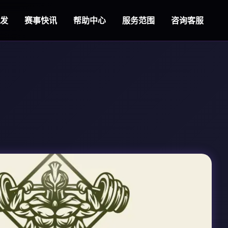
发
赛事快讯
帮助中心
服务范围
咨询客服