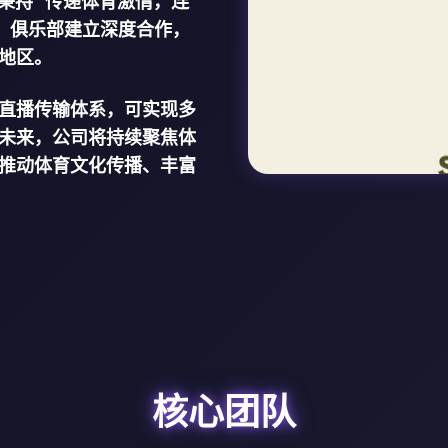
秉持 “传递体育激情，连
、俱乐部建立深度合作，
地区。
直播传输体系，可实现多
未来，公司将持续聚焦体
推动体育文化传播、丰富
核心团队