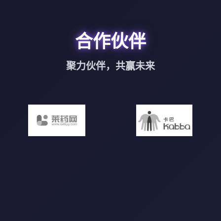
合作伙伴
聚力伙伴，共赢未来